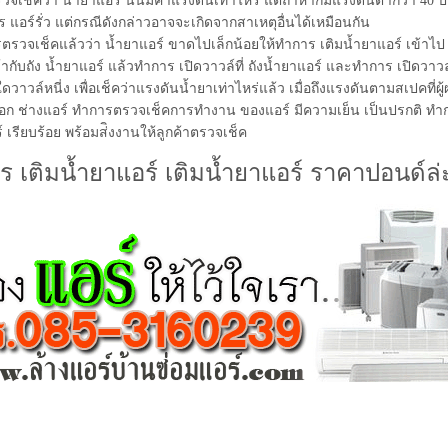
จเช็คว่า น้ำยาแอร์ นั้นมีค่าแรงดันเท่าไหร่ แต่ถ้าหากมีแรงดันต่ำกว่า 40 ป
ร แอร์รั่ว แต่กรณีดังกล่าวอาจจะเกิดจากสาเหตุอื่นได้เหมือนกัน
ตรวจเช็คแล้วว่า น้ำยาแอร์ ขาดไปเล็กน้อยให้ทำการ เติมน้ำยาแอร์ เข้าไ
้ากับถัง น้ำยาแอร์ แล้วทำการ เปิดวาวล์ที่ ถังน้ำยาแอร์ และทำการ เปิดวาวล์ ท
ใดวาวล์หนี่ง เพื่อเช็คว่าแรงดันน้ำยาเท่าไหร่แล้ว เมื่อถึงแรงดันตามสเปคที
ก ช่างแอร์ ทำการตรวจเช็คการทำงาน ของแอร์ มีความเย็น เป็นปรกติ ทำก
์ เรียบร้อย พร้อมส่ิงงานให้ลูกค้าตรวจเช็ค
าร เติมน้ำยาแอร์ เติมน้ำยาแอร์ ราคาปอนด์ล