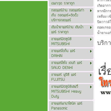
ทำการตรว
เฉพาะจุด ราคาถูก
เกิดอากา
ถอดแอร์บ้าน ถอดแอร์เก่า
หากมีการ
เก็บ ถอดแอร์+ติดตั้ง
เหลือง เข
บริการถอดแอร์
ปิดวาวล์
เติมน้ำยาแอร์บ้าน เติมน้ำ
ถอดเกจออ
แอร์ ราคาถูก
น้ำยาแอร
ขายแอร์มิตซูบิชิ
บริก
MITSUBISHI
ขายแอร์ไดกิ้น แอร์
DAIKIN
ขายแอร์ไซโจ เดนกิ แอร์
SAIJO DENKI
ขายแอร์ ฟูจิซึ แอร์
FUJITSU
ขายแอร์มิตซูบิชิเฮฟวี่
MITSUBISHI Heavy
Duty
ขายแอร์พานาโซนิค แอร์
Panasonic