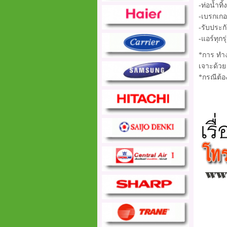
-ท่อน้ำท
-เบรกเกอ
-รับประก
-แอร์ทุกร
*การ ทำง
เจาะด้ว
*กรณีต้อ