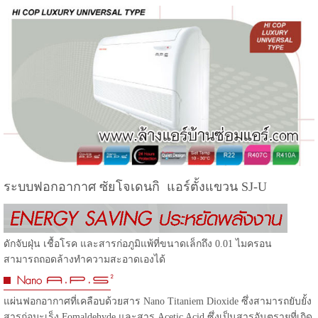
ระบบฟอกอากาศ ซัยโจเดนกิ แอร์ตั้งแขวน SJ-U
ดักจับฝุ่น เชื้อโรค และสารก่อภูมิแพ้ที่ขนาดเล็กถึง 0.01 ไมครอน
สามารถถอดล้างทำความสะอาดเองได้
แผ่นฟอกอากาศที่เคลือบด้วยสาร Nano Titaniem Dioxide ซึ่งสามารถยับยั้ง
สารก่อมะเร็ง Fomaldehyde และสาร Acetic Acid ซึ่งเป็นสารอันตรายที่เกิด