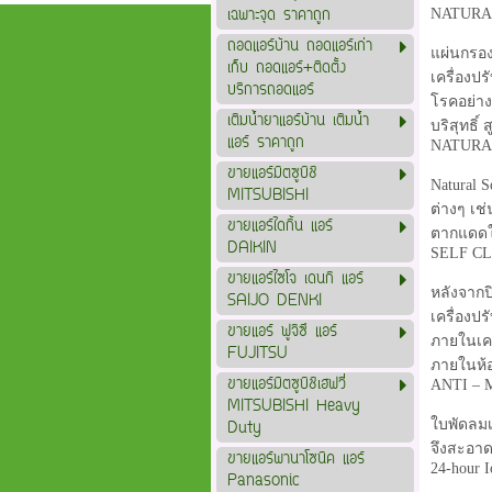
เฉพาะจุด ราคาถูก
NATURA
ถอดแอร์บ้าน ถอดแอร์เก่า
แผ่นกรอง
เก็บ ถอดแอร์+ติดตั้ง
เครื่องป
บริการถอดแอร์
โรคอย่าง
เติมน้ำยาแอร์บ้าน เติมน้ำ
บริสุทธิ
แอร์ ราคาถูก
NATURA
ขายแอร์มิตซูบิชิ
Natural S
MITSUBISHI
ต่างๆ เช
ขายแอร์ไดกิ้น แอร์
ตากแดดให
DAIKIN
SELF C
ขายแอร์ไซโจ เดนกิ แอร์
หลังจากป
SAIJO DENKI
เครื่องป
ขายแอร์ ฟูจิซึ แอร์
ภายในเคร
FUJITSU
ภายในห้อ
ขายแอร์มิตซูบิชิเฮฟวี่
ANTI –
MITSUBISHI Heavy
ใบพัดลมเ
Duty
จึงสะอาด
ขายแอร์พานาโซนิค แอร์
24-hour 
Panasonic