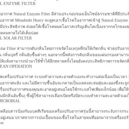
L ENZYME FILTER
อากาศ Natural Enzyme Filter มีส่วนประกอบของเอ็นไซม์ธรรมชาติที่มีประส
รับอากาศ Mitsubishi Heavy จะดูดเอาเชื้อโรคในอากาศเข้าสู่ Natural Enzyme
มีประสิทธิภาพ ส่งผลให้เชื้อโรคหมดโอกาสเจริญเติบโตเนื่องจากกลไกของธ
์ สูดลมหายใจได้เต็มปอด
L SOLAR FILTER
olar Filter สามารถดับกลิ่นโดยการขจัดโมเลกุลที่ก่อให้เกิดกลิ่น ช่วยปรับอา
่น กลิ่นบุหรี่ กลิ่นอับชื้นต่างๆ นอกจากนี้พลังการดับกลิ่นของแผ่นกรองสามาร
้แห้งสามารถนำมาใช้ซ้ำได้อีกหลายครั้งโดยยังคงประสิทธิภาพการขจัดกลิ
LEAN OPERATION
ิดเครื่องปรับอากาศ ระบบทำความสะอาดตัวเองจะทำงานต่อเนื่องเป็นเวลา 2
รับอากาศแห้ง และไม่มีความชื้นอันจะกลายเป็นแหล่งสะสมฝุ่นละอองซึ่งจะถู
ื่องปรับอากาศของคุณสะอาดอยู่เสมอโดยใช้กระแสไฟเพียงเล็กน้อย เพื่อให้พั
งมีกลิ่นอับชื้น) ซึ่งผู้ใช้สามารถเลือกเปิดหรือปิดระบบทำความสะอาดตัวเองไ
 MICROBIAL
คลือบสารป้องกันแบคทีเรียของเครื่องปรับอากาศรุ่นนี้สามารถระงับการกร
อยู่เสมอ ปราศจากการปนเปื้อนของเชื้อโรคในสายลมที่ออกมาจากเครื่องป
Ion