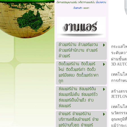
เมื่อท่านส่งข้อมูลผ่านฟอร์ม จะถือว่าท่านยอมรับใน
นโยบายความ
เป็นส่วนตัว
ของเรา
ล้างแอร์บ้าน ล้างแอร์แขวน
กระแสไฟต
ล้างแอร์สำนักงาน ช่างแอร์
ระดับควา
ล้างแอร์
ผ่านขั้น
ติดตั้งแอร์บ้าน ติดตั้งแอร์
3D AUT
ใหม่ ติดตั้งแอร์เก่า ติดตั้ง
เทคโนโล
แอร์มือสอง ติดตั้งแอร์ราคา
ถูก
การกำห
ซ่อมแอร์บ้าน ซ่อมแอร์ตัน
สร้างสรรค
ซ่อมแอร์ไม่เย็น ซ่อมแอร์รั่ว
JETFLOW 
ซ่อมแอร์เป็นน้ำแข็ง ช่าง
ซ่อมแอร์
เทคโนโลย
นวัตกรรม
ย้ายแอร์ ย้ายแอร์บ้าน
บริการเคลื่อนย้ายแอร์ ย้าย
อุณหภูมิ
แอร์บ้านทั้งชุด ย้ายแอร์
แม้ว่าจะ