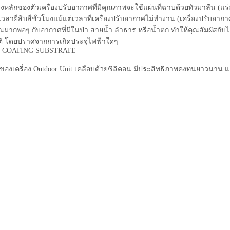
งหลักของตัวเครื่องปรับอากาศที่มีคุณภาพจะใช้แผ่นที่ฉาบด้วยทัวมาลืน (แร
ลายี่สิบสี่ชั่วโมงแม้แต่เวลาที่เครื่องปรับอากาศไม่ทำงาน (เครื่องปรับอากา
มากพอๆ กับอากาศที่มีในป่า สายน้ำ ลำธาร หรือน้ำตก ทำให้คุณสัมผัสกั
ิ โดยปราศจากการเกิดประจุไฟฟ้าใดๆ
N COATING SUBSTRATE
องเครื่อง Outdoor Unit เคลือบด้วยซิลิคอน มีประสิทธิภาพคงทนยาวนาน แ