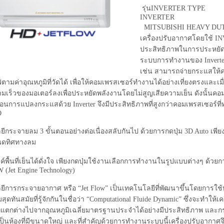
รุ่นINVERTER TYPE
INVERTER
MITSUBISHI HEAVY DUT
เครื่องปรับอากาศโดยใช้ IN
ประสิทธิภาพในการประหยัด
ระบบการทำงานของ Inverter
เช่น สามารถจ่ายกระแสให้ค
ามค่าอุณหภูมิที่วัดได้ เพื่อให้คอมเพรสเซอร์ทำงานได้อย่างเที่ยงตรงและเม
มเร็วของมอเตอร์ลงเพื่อประหยัดพลังงานโดยไม่สูญเสียความเย็น ดังนั้นคอ
ตอนการแปลงกระแสด้วย Inverter จึงมีประสิทธิภาพที่สูงกว่าคอมเพรสเซอร์
O
ยีกระจายลม 3 ขั้นตอนอย่างต่อเนื่องสลับกันไป ด้วยการกดปุ่ม 
นดทิศทางลม
์พื้นที่เย็นได้ดั่งใจ เพียงกดปุ่มใช้งานเลือกการทำงานในรูปแบบต่างๆ ด้วยกา
(Jet Engine Technology)
ีการกระจายอากาศ หรือ “Jet Flow” เป็นเทคโนโลยีที่พัฒนาขึ้นโดยการใช้หลั
สุดทันสมัยที่รู้จักกันในชื่อว่า “Computational Fluide Dynamic” ซึ่งจะทำใ
ที่แตกต่างไปจากอุณหภูมิเฉลี่ยมาตรฐานประจำได้อย่างมีประสิทธิภาพ และกระ
เป็นห้องที่มีขนาดใหญ่ และที่สำคัญด้วยการทำงานระบบนี้เครื่องปรับอากา